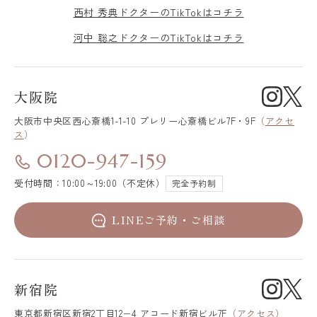
西村 秀典ドクターのTikTokはコチラ
河中 聡之ドクターのTikTokはコチラ
大阪院
大阪市中央区
西心斎橋1-1-10 プレリー心斎橋ビル7F・9F
（
アクセ
ス
）
0120-947-159
受付時間：10:00～19:00（不定休）
完全予約制
LINEご予約・ご相談
新宿院
東京都新宿区
新宿2丁目12−4 アコード新宿ビル7F
（
アクセス
）