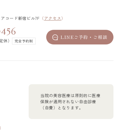
4 アコード新宿ビル7F
（
アクセス
）
0456
LINEご予約・ご相談
不定休）
完全予約制
当院の美容医療は原則的に医療
保険が適用されない自由診療
（自費）となります。
n