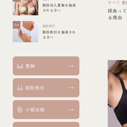
すべて
豊
脂肪注入豊胸を施術
採血っ
される方へ
る理由
脂肪吸引
脂肪吸引を施術され
る方へ
豊胸
脂肪吸引
小顔治療