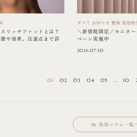
胸
すべて
お知らせ
豊胸
脂肪吸
ンスリッチファットとは？
＼新宿院限定／モニター
特徴や効果、注意点まで詳
ペーン実施中
介
2026.07.30
01
02
03
04
05
...
10
美容コラム一覧