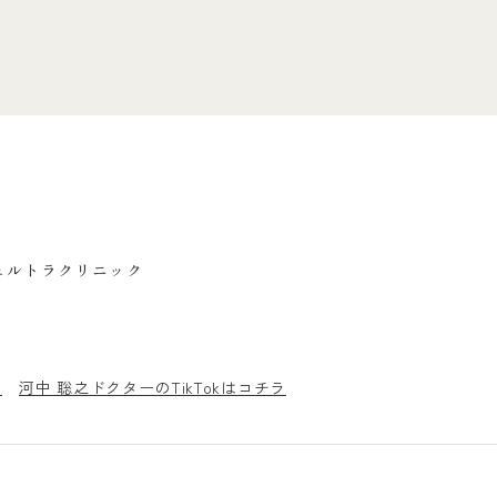
ェルトラクリニック
ラ
河中 聡之ドクターのTikTokはコチラ