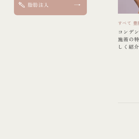
脂肪注入
すべて
豊
コンデ
施術の
しく紹