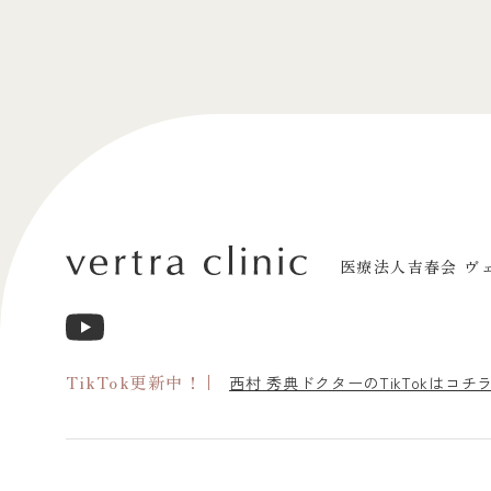
医療法人吉春会 ヴ
TikTok更新中！
西村 秀典ドクターのTikTokはコチ