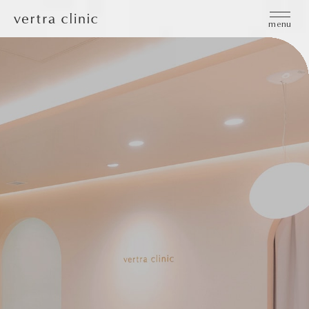
vertra clinic（ヴェルトラクリニック）
menu