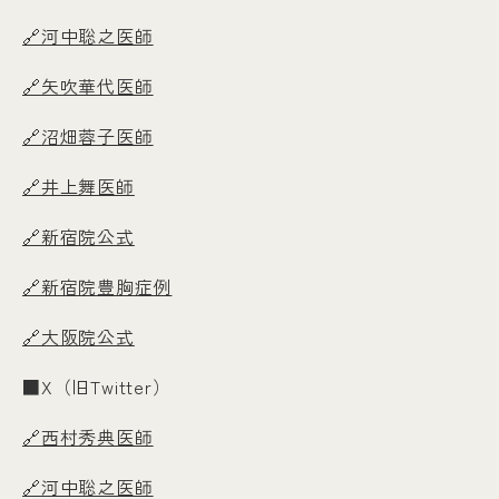
🔗河中聡之医師
🔗矢吹華代医師
🔗沼畑蓉子医師
🔗井上舞医師
🔗新宿院公式
🔗新宿院豊胸症例
🔗大阪院公式
■X（旧Twitter）
🔗西村秀典医師
🔗河中聡之医師