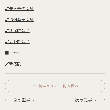
🔗矢吹華代医師
🔗沼畑蓉子医師
🔗新宿院公式
🔗大阪院公式
■Tiktok
🔗新宿院
美容コラム一覧へ戻る
前の記事へ
次の記事へ