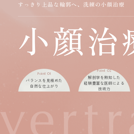
すっきり上品な輪郭へ、洗練の小顔治療
小顔治
Point 02
Point 01
解剖学を熟知した
バランスを見極めた
経験豊富な
医師による
自然な仕上がり
技術力