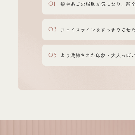
01
頬やあごの脂肪が気になり、顔
03
フェイスラインをすっきりさせ
05
より洗練された印象・大人っぽ