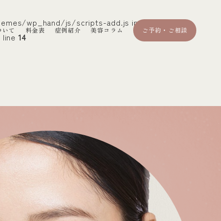
hemes/wp_hand/js/scripts-add.js in
ついて
料金表
症例紹介
美容コラム
ご予約・ご相談
 line
14