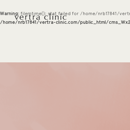
Warning
: filemtime(): stat failed for /home/nrb17841/
vertra clinic（ヴェルト
/home/nrb17841/vertra-clinic.com/public_html/cms_Wx2