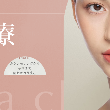
療
Point 03
カウンセリングから
手術まで
医師が行う安心