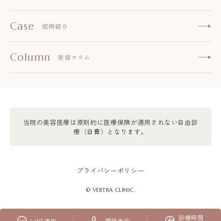
Case
症例紹介
Column
美容コラム
当院の美容医療は原則的に医療保険が適用されない自由診
療（自費）となります。
プライバシーポリシー
© VERTRA CLINIC.
診療時間
LINE予約
電話予約