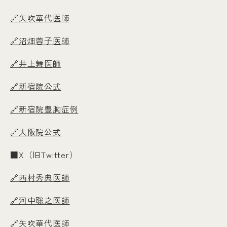
🔗矢吹華代医師
🔗沼畑蓉子医師
🔗井上舞医師
🔗新宿院公式
🔗新宿院豊胸症例
🔗大阪院公式
■X（旧Twitter）
🔗西村秀典医師
🔗河中聡之医師
🔗矢吹華代医師