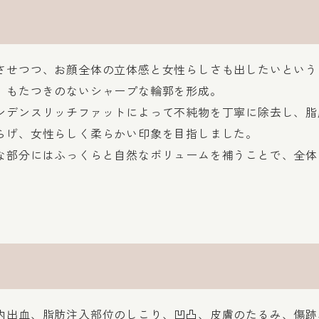
させつつ、お顔全体の立体感と女性らしさも出したいという
、もたつきのないシャープな輪郭を形成。
ンデンスリッチファットによって不純物を丁寧に除去し、脂
らげ、女性らしく柔らかい印象を目指しました。
な部分にはふっくらと自然なボリュームを補うことで、全体
内出血、脂肪注入部位のしこり、凹凸、皮膚のたるみ、傷跡