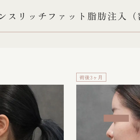
゙ンスリッチファット脂肪注入（
術後3ヶ月