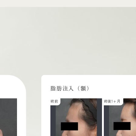
脂肪注入（額）
1ヶ月
術前
術