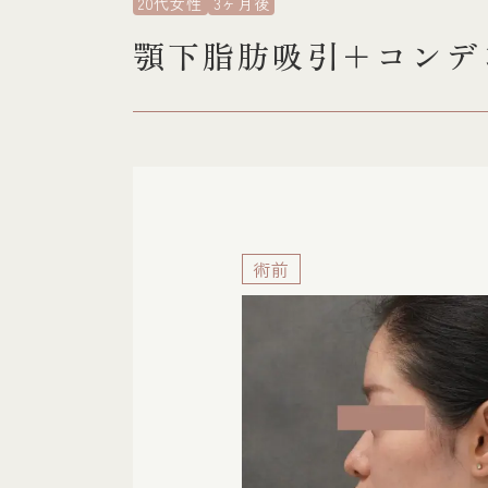
20代女性
3ヶ月後
顎下脂肪吸引＋コンテ
術前