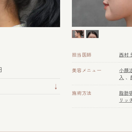
担当医師
西村 
円
美容メニュー
小顔
入
施術方法
脂肪
リッ