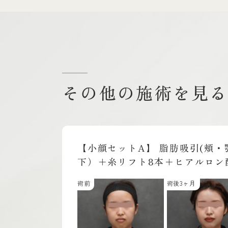
その他の施術を見
吸引(頬・顎
脂肪注入（手の甲）
アルロン酸注
術前
術後
袋＋ボラック
ヶ月
（顎）