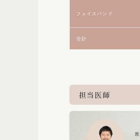
フェイスバンド
合計
担当医師
医