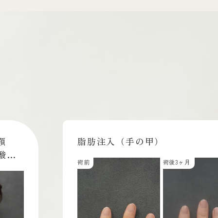
る
脂肪注入（額）
3ヶ月
術前
術後