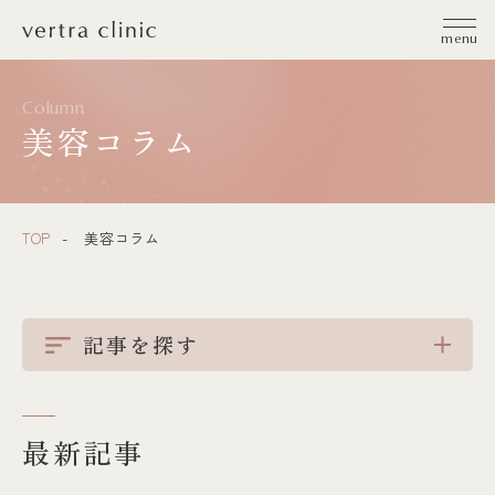
vertra clinic（ヴェルトラクリニック）
menu
Column
美容コラム
TOP
美容コラム
記事を探す
最新記事