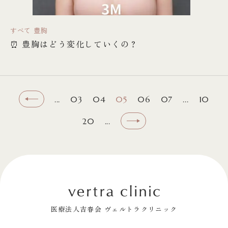
すべて
豊胸
⏰ 豊胸はどう変化していくの？
...
03
04
05
06
07
...
10
20
...
医療法人吉春会 ヴェルトラクリニック