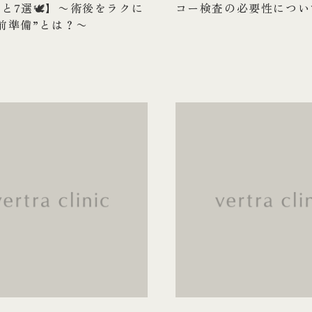
と7選🕊️】〜術後をラクに
コー検査の必要性につい
前準備”とは？〜