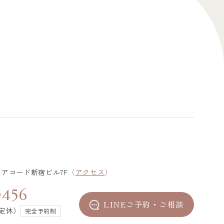
4 アコード新宿ビル7F
（
アクセス
）
0456
LINEご予約・ご相談
不定休）
完全予約制