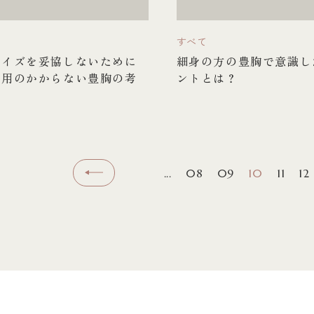
すべて
サイズを妥協しないために
細身の方の豊胸で意識し
費用のかからない豊胸の考
ントとは？
...
08
09
10
11
12