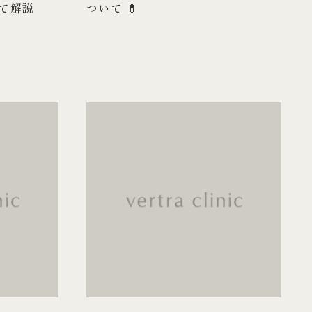
て解説
ついて 💊