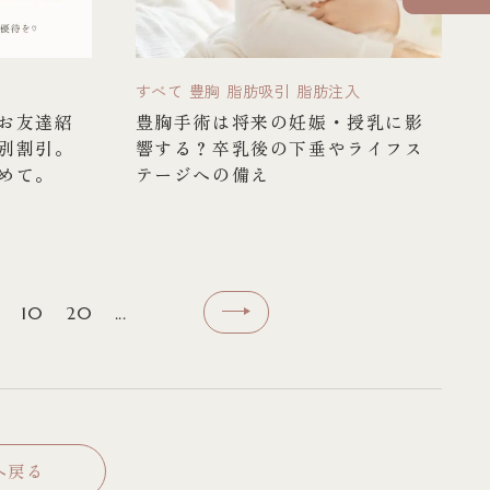
すべて
豊胸
脂肪吸引
脂肪注入
お友達紹
豊胸手術は将来の妊娠・授乳に影
別割引。
響する？卒乳後の下垂やライフス
めて。
テージへの備え
10
20
...
へ戻る