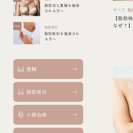
脂肪注入豊胸を施術
すべて
脂
される方へ
【脂肪
なぜ？
脂肪吸引
脂肪吸引を施術され
る方へ
豊胸
脂肪吸引
小顔治療