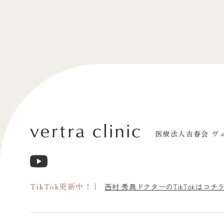
医療法人吉春会 ヴ
TikTok更新中！
西村 秀典ドクターのTikTokはコチ