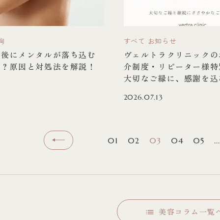
胸
すべて
お知らせ
術後にメンタルが落ち込む
ヴェルトラクリニックの
通？原因と対処法を解説！
介制度・リピーター様特
大切なご縁に、感謝を込
2026.07.13
01
02
03
04
05
...
美容コラム一覧