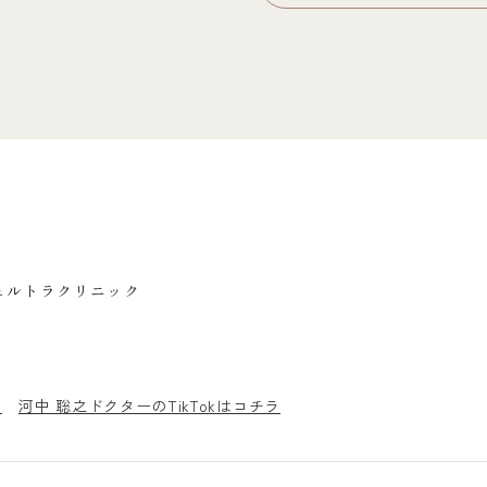
ェルトラクリニック
ラ
河中 聡之ドクターのTikTokはコチラ