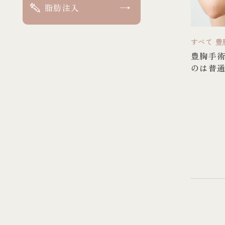
脂肪注入
すべて
豊
豊胸手
のは普