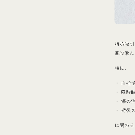
脂肪吸引
普段飲ん
特に、
・ 血栓
・ 麻酔
・ 傷の
・ 術後
に関わる