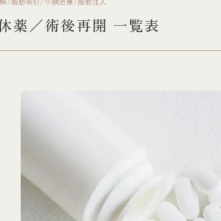
胸/脂肪吸引/小顔治療/脂肪注入
休薬／術後再開 一覧表