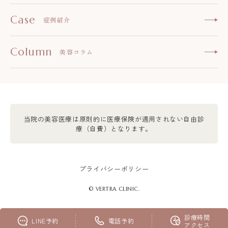
Case
症例紹介
Column
美容コラム
当院の美容医療は原則的に医療保険が適用されない自由診
療（自費）となります。
プライバシーポリシー
© VERTRA CLINIC.
診療時間
LINE予約
電話予約
大阪 大阪院
アクセス