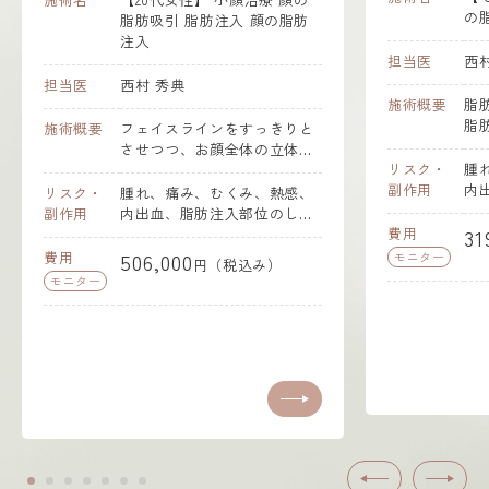
の脂肪注入
注入
顔の脂肪
担当医
西村 秀典
施術概要
脂肪注入（額） 採取した皮下
脂肪から不純物を取り除き、
ンをすっきりと
健康でピュアな脂肪細胞のみ
顔全体の立体感
を注入する方法です。コンデ
リスク・
腫れ、痛み、むくみ、熱感、
も出したいとい
ンス（濃縮）技術で生成され
副作用
内出血、脂肪注入部位のしこ
ました。 ま
むくみ、熱感、
た健康な脂肪細胞＝コンデン
り・凹凸・皮膚のたるみ、傷
肪吸引を行い、
注入部位のしこ
スリッチファット（CRF）を
跡、感染
いシャープな輪
費用
319,000
膚のたるみ、傷
円（税込み）
注入するため、高い定着率を
わせて、吸引し
っぱり感、こわ
モニター
（税込み）
実現します。 脂肪注入を額に
デンスリッチ
、傷跡、色素沈
行うことで、骨ばった印象を
って不純物を丁
やわらげ、女性らしく柔らか
脂肪注入を額と
い印象を目指しました。 必要
うことで、骨
な部分にふっくらと自然なボ
やわらげ、女性
リュームを補うことで、全体
い印象を目指し
のバランスを整えた若々しい
な脂肪を取りつ
仕上がりとなっています。
分にはふっくら
ュームを補うこ
バランスを整え
上がりとなって