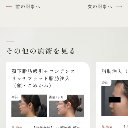
前の記事へ
次の記事へ
その他の施術を見る
デンス
脂肪注入（額）
肪注入
術前
術後1ヶ月
3ヶ月
施術名
【その他女性】
脂肪注入
顔
小顔治療
顔の