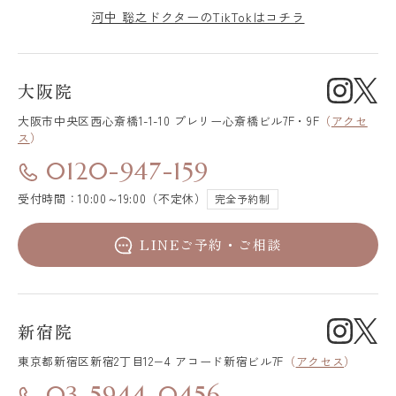
河中 聡之ドクターのTikTokはコチラ
大阪院
大阪市中央区
西心斎橋1-1-10 プレリー心斎橋ビル7F・9F
（
アクセ
ス
）
0120-947-159
受付時間：10:00～19:00（不定休）
完全予約制
LINEご予約・ご相談
新宿院
東京都新宿区
新宿2丁目12−4 アコード新宿ビル7F
（
アクセス
）
03-5944-0456