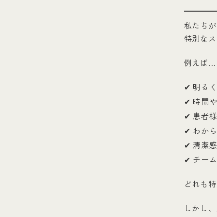
私たちが
特別なス
例えば…
✔ 明る
✔ 時間
✔ 患者
✔ わか
✔ 清潔
✔ チー
どれも特
しかし、