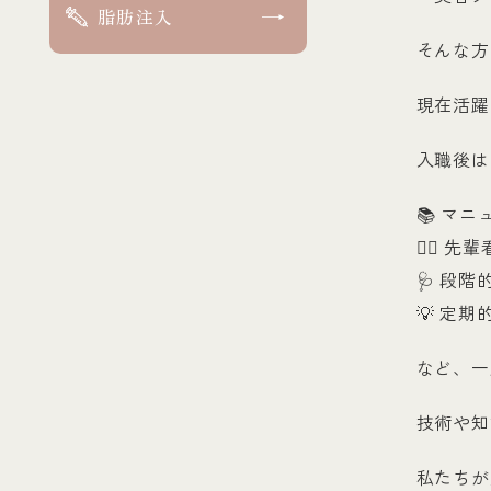
脂肪注入
そんな方
現在活躍
入職後は
📚 マ
👩‍⚕️
🩺 段
💡 定
など、一
技術や知
私たちが