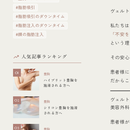
#脂肪吸引
ヴェルト
#脂肪吸引のダウンタイム
私たちは
#脂肪注入のダウンタイム
「不安を
#顔の脂肪注入
という理
人気記事ランキング
その安心
患者様に
豊胸
だからこ
ハイブリット豊胸を
施術される方へ
ヴェルト
豊胸
美容外科
シリコン豊胸を施術
される方へ
患者様が
豊胸