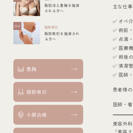
脂肪注入豊胸を施術
主な仕事
される方へ
✅ オペ
脂肪吸引
✅ 術前
脂肪吸引を施術され
✅ 点滴
る方へ
✅ 医療
✅ 術後の
✅ 清潔
豊胸
✅ 医師
患者様の
脂肪吸引
医師・看
小顔治療
美容外科
「美容ク