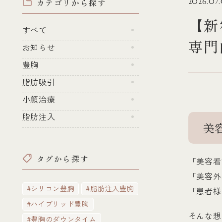
カテゴリから探す
2026.07
【新
すべて
専門
お知らせ
豊胸
脂肪吸引
小顔治療
脂肪注入
美
タグから探す
「美容看
「美容外
#シリコン豊胸
#脂肪注入豊胸
「患者様
#ハイブリッド豊胸
そんな想
#豊胸のダウンタイム