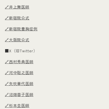
🔗井上舞医師
🔗新宿院公式
🔗新宿院豊胸症例
🔗大阪院公式
■X（旧Twitter）
🔗西村秀典医師
🔗河中聡之医師
🔗矢吹華代医師
🔗沼畑蓉子医師
🔗杉本圭医師