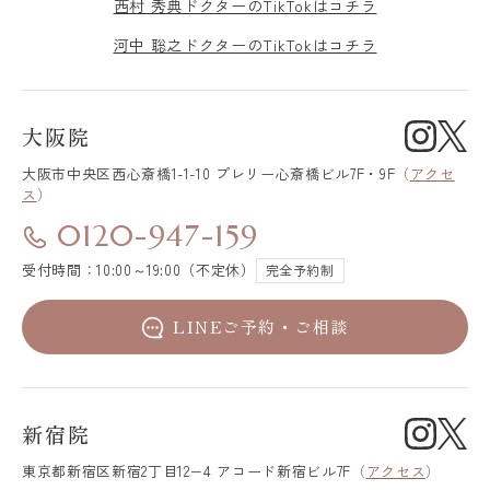
西村 秀典ドクターのTikTokはコチラ
河中 聡之ドクターのTikTokはコチラ
大阪院
大阪市中央区
西心斎橋1-1-10 プレリー心斎橋ビル7F・9F
（
アクセ
ス
）
0120-947-159
受付時間：10:00～19:00（不定休）
完全予約制
LINEご予約・ご相談
新宿院
東京都新宿区
新宿2丁目12−4 アコード新宿ビル7F
（
アクセス
）