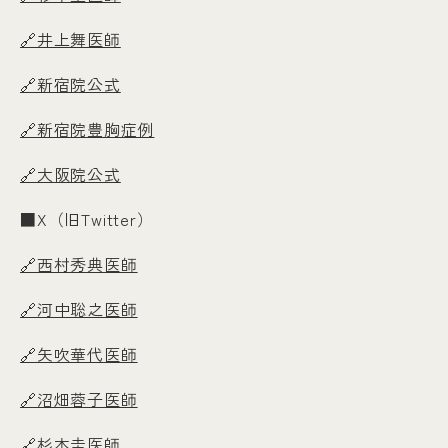
🔗井上舞医師
🔗新宿院公式
🔗新宿院豊胸症例
🔗大阪院公式
■X（旧Twitter）
🔗西村秀典医師
🔗河中聡之医師
🔗矢吹華代医師
🔗沼畑蓉子医師
🔗杉本圭医師