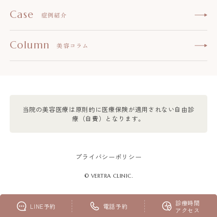
Case
症例紹介
Column
美容コラム
当院の美容医療は原則的に医療保険が適用されない自由診
療（自費）となります。
プライバシーポリシー
© VERTRA CLINIC.
診療時間
LINE予約
電話予約
大阪 大阪院
アクセス
大阪院 LINE