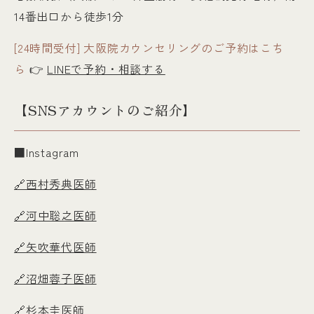
14番出口から徒歩1分
[24時間受付] 大阪院カウンセリングのご予約はこち
ら
👉
LINEで予約・相談する
【SNSアカウントのご紹介】
■Instagram
🔗西村秀典医師
🔗河中聡之医師
🔗矢吹華代医師
🔗沼畑蓉子医師
🔗杉本圭医師