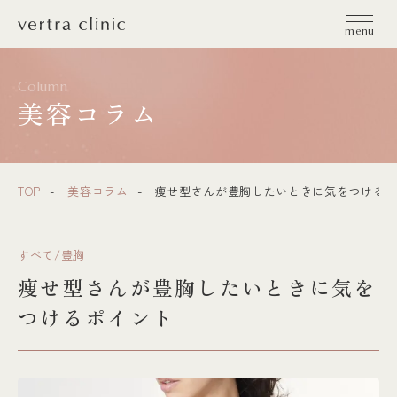
vertra clinic（ヴェルトラクリニック）
menu
Column
美容コラム
TOP
美容コラム
痩せ型さんが豊胸したいときに気をつけるポ
すべて/豊胸
痩せ型さんが豊胸したいときに気を
つけるポイント