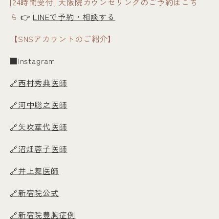
[24時間受付] 大阪院カウンセリングのご予約はこち
ら
👉
LINEで予約・相談する
【SNSアカウントのご紹介】
■Instagram
🔗西村秀典医師
🔗河中聡之医師
🔗矢吹華代医師
🔗沼畑蓉子医師
🔗井上舞医師
🔗新宿院公式
🔗新宿院豊胸症例