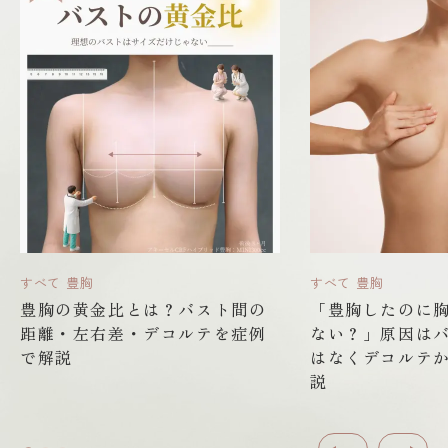
すべて
豊胸
すべて
豊胸
豊胸の黄金比とは？バスト間の
「豊胸したのに
距離・左右差・デコルテを症例
ない？」原因は
で解説
はなくデコルテ
説