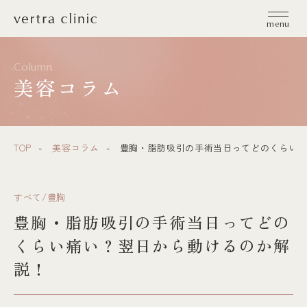
vertra clinic（ヴェルトラクリニック）
menu
Column
美容コラム
TOP
美容コラム
豊胸・脂肪吸引の手術当日ってどのくらい痛
すべて/豊胸
豊胸・脂肪吸引の手術当日ってどの
くらい痛い？翌日から動けるのか解
説！