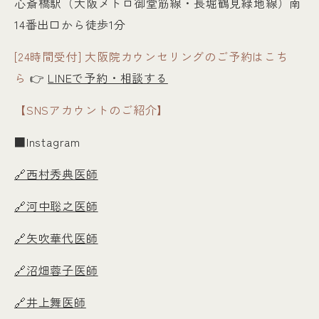
心斎橋駅（大阪メトロ御堂筋線・長堀鶴見緑地線）南
14番出口から徒歩1分
[24時間受付] 大阪院カウンセリングのご予約はこち
ら
👉
LINEで予約・相談する
【SNSアカウントのご紹介】
■Instagram
🔗西村秀典医師
🔗河中聡之医師
🔗矢吹華代医師
🔗沼畑蓉子医師
🔗井上舞医師