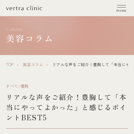
vertra clinic（ヴェルトラクリニック）
menu
Column
美容コラム
TOP
美容コラム
リアルな声をご紹介！豊胸して「本当にやって
すべて/豊胸
リアルな声をご紹介！豊胸して「本
当にやってよかった」と感じるポイ
ントBEST5