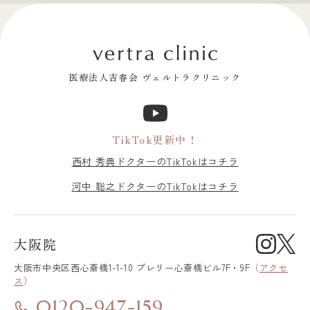
医療法人吉春会 ヴェルトラクリニック
TikTok更新中！
西村 秀典ドクターのTikTokはコチラ
河中 聡之ドクターのTikTokはコチラ
大阪院
大阪市中央区
西心斎橋1-1-10 プレリー心斎橋ビル7F・9F
（
アクセ
ス
）
0120-947-159