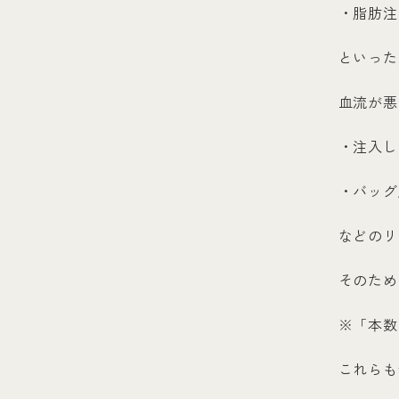
・脂肪注
といった
血流が悪
・注入し
・バッグ
などのリ
そのため
※「本数
これらも