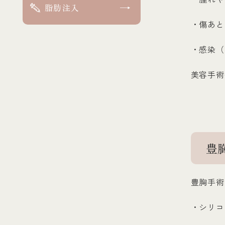
脂肪注入
・傷あと
・感染（
美容手術
豊
豊胸手術
・シリコ