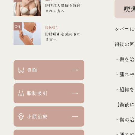
脂肪注入豊胸を施術
喫
される方へ
脂肪吸引
タバコに
脂肪吸引を施術され
る方へ
術後の回
・傷を治
豊胸
・腫れや
・組織を
脂肪吸引
【術後に
小顔治療
・傷の治
・腫れや