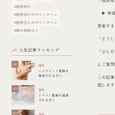
・脂肪吸
#脂肪吸引
▶ 術後
#脂肪吸引のダウンタイム
#脂肪注入のダウンタイム
患者さま
#顔の脂肪注入
「どうし
人気記事ランキング
「少しだ
とご質問
豊胸
ハイブリット豊胸を
施術される方へ
この記事
説します
豊胸
シリコン豊胸を施術
される方へ
豊胸