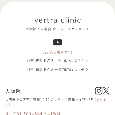
医療法人吉春会 ヴェルトラクリニック
TikTok更新中！
西村 秀典ドクターのTikTokはコチラ
河中 聡之ドクターのTikTokはコチラ
大阪院
大阪市中央区
西心斎橋1-1-10 プレリー心斎橋ビル7F・9F
（
アクセ
ス
）
0120-947-159