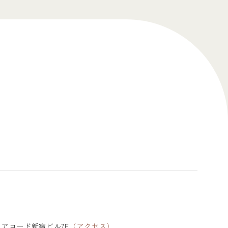
4 アコード新宿ビル7F
（
アクセス
）