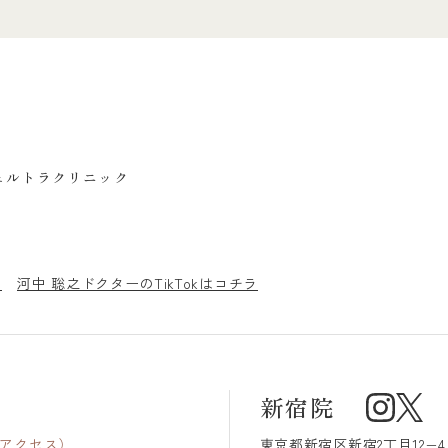
ェルトラクリニック
ラ
河中 聡之ドクターのTikTokはコチラ
新宿院
アクセス
）
東京都新宿区
新宿2丁目12−