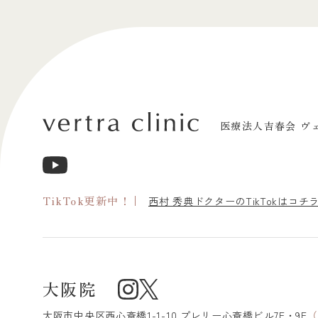
医療法人吉春会 ヴ
TikTok更新中！
西村 秀典ドクターのTikTokはコチ
大阪院
大阪市中央区
西心斎橋1-1-10 プレリー心斎橋ビル7F・9F
（