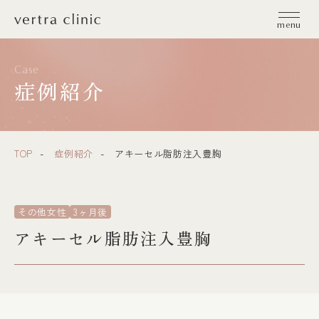
vertra clinic（ヴェルトラクリニック）
menu
Case
症例紹介
TOP
症例紹介
アキーセル脂肪注入豊胸
その他女性
3ヶ月後
アキーセル脂肪注入豊胸