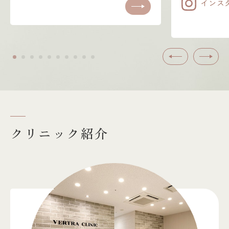
インス
きます。（個人差がありま
い
す） シリコンサイズは
ります） 
MINI290ccを使用。 患者様は
DE
大きなバストよりもナチュラ
院
ルなバストが好みだった為、
イ
骨格の大きさを計算し、体型
め
前へ
次へ
に合ったシリコンをチョイス
望
した事でバランスの良い理想
お
のBODYになりました。
す
な
クリニック紹介