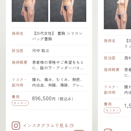
施術名
【20代女性】
豊胸
シリコン
バッグ豊胸
施術名
【
リ
担当医
河中 聡之
担当医
西
施術概要
患者様の骨格やご希望をもと
に、脇の下・アンダーバス
施術概要
患
ト・乳輪周囲などから切開
に
し、シリコンバックを挿入し
リスク・
腫れ、痛み、むくみ、熱感、
ト
ます。シリコンバックの挿入
副作用
内出血、拘縮、傷跡、アレル
し
リスク・
腫
位置は、乳腺下・大胸筋下・
ギー、しびれ、感染、左右差
ま
副作用
内
デュアルプレーン法の中から
など。
費用
896,500
か
ギ
円（税込み）
適した挿入位置を選択しま
し
モニター
な
費用
1,
す。シリコンバッグを適切な
取
モニター
位置に固定した後、丁寧に縫
周
合を行います。抜糸は通常1週
注
間ほどで行い、その後は徐々
通
インスタグラムで見る
に腫れや痛みが落ち着いてい
は