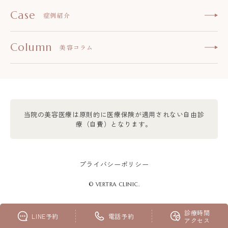
Case
症例紹介
Column
美容コラム
当院の美容医療は原則的に医療保険が適用されない自由診
療（自費）となります。
プライバシーポリシー
© VERTRA CLINIC.
診療時間
LINE予約
電話予約
大阪 大阪院
アクセス
大阪院 LINE