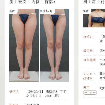
後面＋内側＋臀部）
周＋肩＋付け根）
術後3ヶ月
術前
術後3ヶ月
施術名
【20代女性】
脂肪
身
担当医
西村 秀典
施術概要
ベイザー脂肪吸
周＋肩＋付け根）
という特殊な超音
ギーにより脂肪細
リスク・
腫れ、痛み、むく
にしてから、遊離
副作用
内出血、つっぱり
する脂肪吸引術で
り（拘縮）、傷跡
引が可能で、かつ
費用
627,000
円（税
度が高いためデザ
【20代女性】
脂肪吸引
下半
モニター
な吸引が可能です
身（太もも・お腹・腰）
織に傷をつけない
後の皮膚がしっか