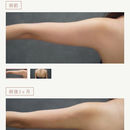
術前
術後3ヶ月