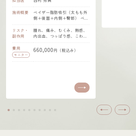
西村 秀典
り、出血量も少な
や腫れなどのダウ
要
ベイザー脂肪吸引（太もも外
状が大幅に軽減します
側＋後面＋内側＋臀部） ベイ
様から二の腕全体
ザー波という特殊な超音波エ
させて、華奢な印
ネルギーにより脂肪細胞を液
・
腫れ、痛み、むくみ、熱感、
いというご希望が
体状にしてから、遊離させて
内出血、つっぱり感、こわば
た。 二の腕全周
吸引する脂肪吸引術です。大
り（拘縮）、傷跡、色素沈着
や付け根の脂肪も
量吸引が可能で、かつ吸引の
660,000
円（税込み）
だけでなく周囲の
自由度が高いためデザインに
ランスも整えるこ
忠実な吸引が可能です。 周辺
自然で美しい仕上
の組織に傷をつけないため、
しました。
吸引後の皮膚がしっかり引き
締まり、出血量も少ないため
痛みや腫れなどのダウンタイ
ム症状が大幅に軽減します。
患者様から太もも全体をすっ
きりさせて、タイトなパンツ
をきれいに履きこなしたいと
いうご希望がありました。前
前へ
次へ
面の張り出しはそれほど強く
なかったため、外側・後面・
内側・臀部の脂肪吸引を行
い、全体のバランスを整えた